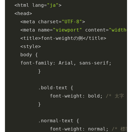
<html lang=
"ja"
>

<head>

  <meta charset=
"UTF-8"
>

  <meta name=
"viewport"
 content=
"width=
  <title>font-weightの例</title>

  <style>

  body {

  font-family: Arial, sans-serif;

	}

	.bold-text {

	    font-weight: bold; 
/* 太字 *
	}

	.normal-text {

	    font-weight: normal; 
/* 標準 