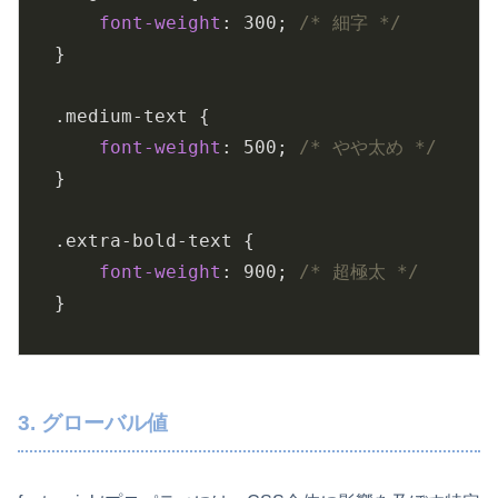
font-weight
: 
300
; 
/* 細字 */
}

.medium-text
 {

font-weight
: 
500
; 
/* やや太め */
}

.extra-bold-text
 {

font-weight
: 
900
; 
/* 超極太 */
}
3. グローバル値