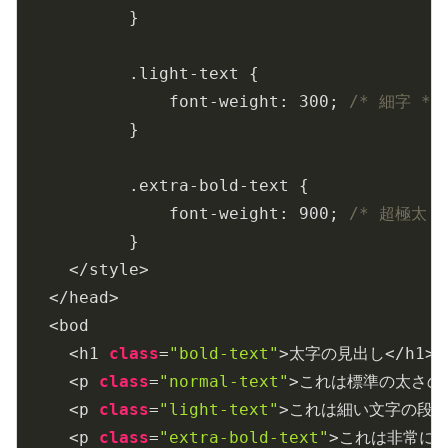
	}

	.light-text {

	    font-weight: 
300
; 
/* 細字 */
	}

	.extra-bold-text {

	    font-weight: 
900
; 
/* 超極太 *
	}

  </style>

</head>

<bod

  <h1 
class
=
"bold-text"
>太字の見出し</h1>

  <p 
class
=
"normal-text"
>これは標準の太さの段
  <p 
class
=
"light-text"
>これは細い文字の段落で
  <p 
class
=
"extra-bold-text"
>これは非常に太