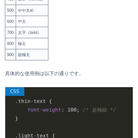
500
やや太め
600
中太
700
太字（bold）
800
極太
900
超極太
具体的な使用例は以下の通りです。
.thin-text
 {

font-weight
: 
100
; 
/* 超極細 */
}

.light-text
 {
