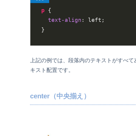
p
 {

text-align
: left;

}
上記の例では、段落内のテキストがすべて
キスト配置です。
center（中央揃え）