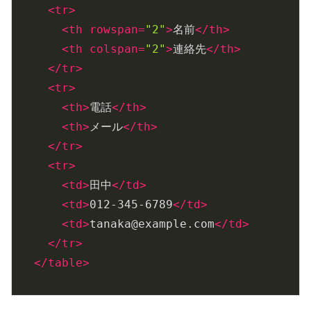
<
tr
>
<
th
rowspan
=
"2"
>
名前
</
th
>
<
th
colspan
=
"2"
>
連絡先
</
th
>
</
tr
>
<
tr
>
<
th
>
電話
</
th
>
<
th
>
メール
</
th
>
</
tr
>
<
tr
>
<
td
>
田中
</
td
>
<
td
>
012-345-6789
</
td
>
<
td
>
tanaka@example.com
</
td
>
</
tr
>
</
table
>