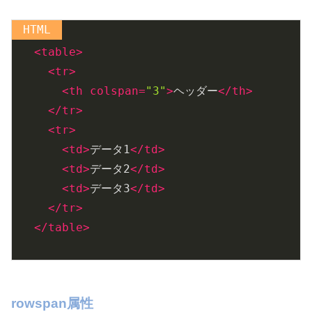
<
table
>
<
tr
>
<
th
colspan
=
"3"
>
ヘッダー
</
th
>
</
tr
>
<
tr
>
<
td
>
データ1
</
td
>
<
td
>
データ2
</
td
>
<
td
>
データ3
</
td
>
</
tr
>
</
table
>
rowspan属性