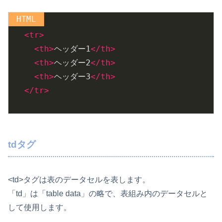
<
tr
>
<
th
>
ヘッダー1
</
th
>
<
th
>
ヘッダー2
</
th
>
<
th
>
ヘッダー3
</
th
>
</
tr
>
tdタグ
<td>タグは表のデータセルを表します。
「td」は「table data」の略で、表組み内のデータセルと
して使用します。