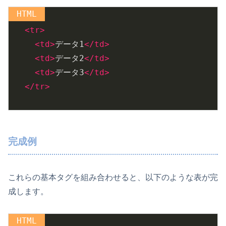
<
tr
>
<
td
>
データ1
</
td
>
<
td
>
データ2
</
td
>
<
td
>
データ3
</
td
>
</
tr
>
完成例
これらの基本タグを組み合わせると、以下のような表が完
成します。