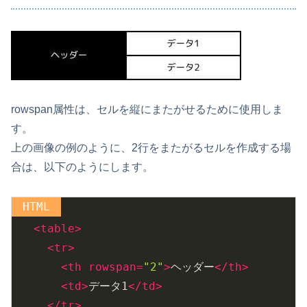
rowspan属性は、セルを縦にまたがせるために使用しま
す。
上の画像の例のように、2行をまたがるセルを作成する場
合は、以下のようにします。
<
table
>
<
tr
>
<
th
rowspan
=
"2"
>
ヘッダー
</
th
>
<
td
>
データ1
</
td
>
</
tr
>