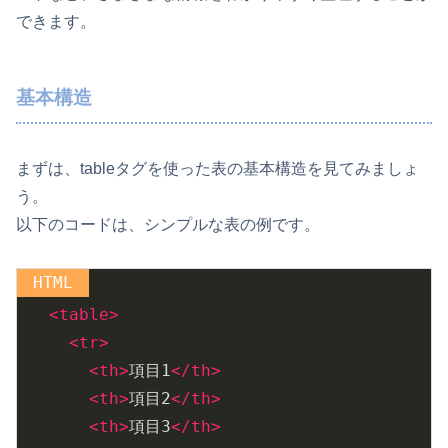
できます。
基本構造
まずは、tableタグを使った表の基本構造を見てみましょ
う。
以下のコードは、シンプルな表の例です。
<
table
>
<
tr
>
<
th
>
項目1
</
th
>
<
th
>
項目2
</
th
>
<
th
>
項目3
</
th
>