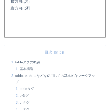
横方向は行
縦方向は列
目次
tableタグの概要
基本構造
table, tr, th, tdなどを使用しての基本的なマークアッ
プ
tableタグ
trタグ
thタグ
tdタグ